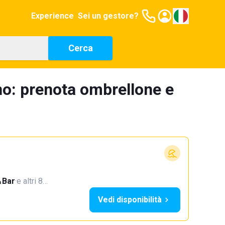
Experience
Sei un gestore?
Cerca
no: prenota ombrellone e
Bar
·
e altri 8…
Vedi disponibilità