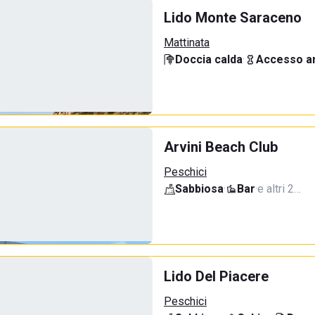
Lido Monte Saraceno
Mattinata
Doccia calda
·
Accesso an
Arvini Beach Club
Peschici
Sabbiosa
·
Bar
·
e altri 2…
Lido Del Piacere
Peschici