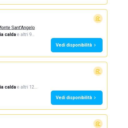
Monte Sant'Angelo
a calda
·
e altri 9…
Vedi disponibilità
a calda
·
e altri 12…
Vedi disponibilità