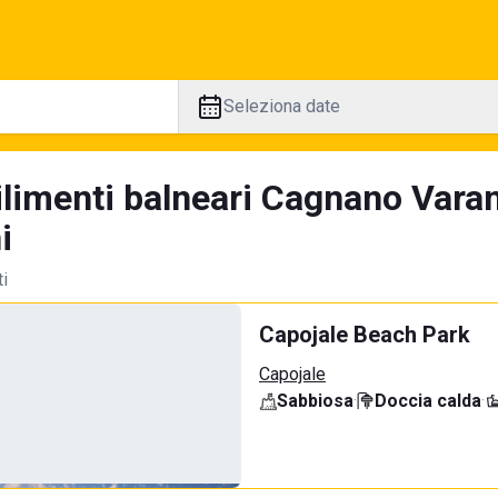
Seleziona date
ilimenti balneari Cagnano Vara
i
ti
Capojale Beach Park
Capojale
Sabbiosa
·
Doccia calda
·