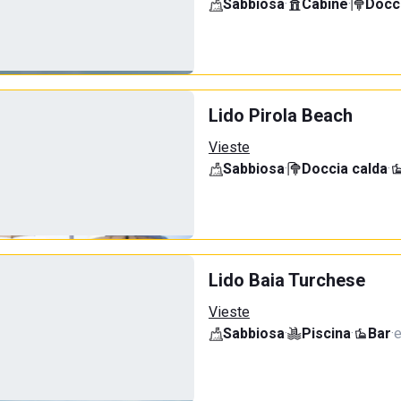
Sabbiosa
·
Cabine
·
Docci
Lido Pirola Beach
Vieste
Sabbiosa
·
Doccia calda
·
Lido Baia Turchese
Vieste
Sabbiosa
·
Piscina
·
Bar
·
e