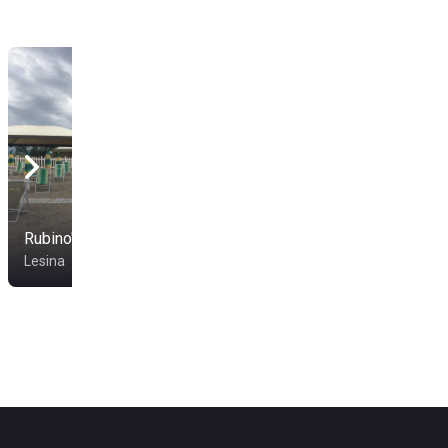
Pelikano Restaurant &
Rubino's Beach
Beach Club
Lesina
Vieste