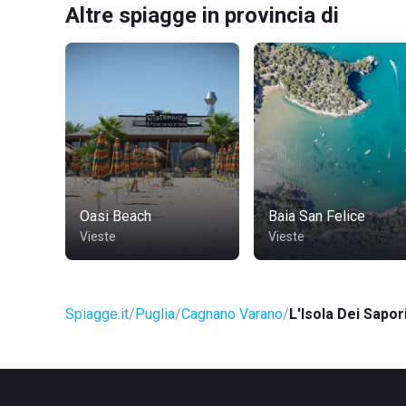
Altre spiagge in provincia di
Oasi Beach
Baia San Felice
Vieste
Vieste
Spiagge.it
Puglia
Cagnano Varano
L'Isola Dei Sapor