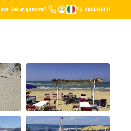
ence
Sei un gestore?