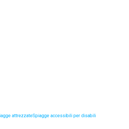
iagge attrezzate
Spiagge accessibili per disabili