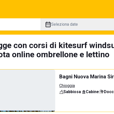
Seleziona date
gge con corsi di kitesurf winds
ta online ombrellone e lettino
Bagni Nuova Marina Sir
Chioggia
Sabbiosa
·
Cabine
·
Docci