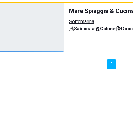
Marè Spiaggia & Cucin
Sottomarina
Sabbiosa
·
Cabine
·
Docci
1