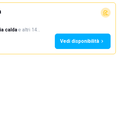
a
a calda
·
e altri 14…
Vedi disponibilità