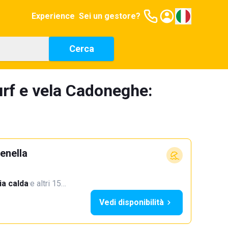
Experience
Sei un gestore?
Cerca
urf e vela Cadoneghe:
enella
a calda
·
e altri 15…
Vedi disponibilità