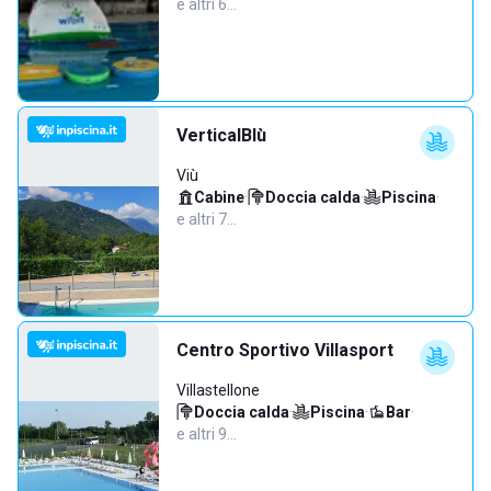
e altri 6…
VerticalBlù
Viù
Cabine
·
Doccia calda
·
Piscina
·
e altri 7…
Centro Sportivo Villasport
Villastellone
Doccia calda
·
Piscina
·
Bar
·
e altri 9…