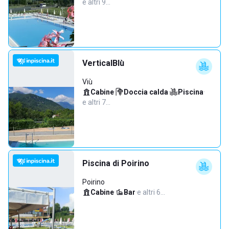
e altri 9…
VerticalBlù
Viù
Cabine
·
Doccia calda
·
Piscina
·
e altri 7…
Piscina di Poirino
Poirino
Cabine
·
Bar
·
e altri 6…