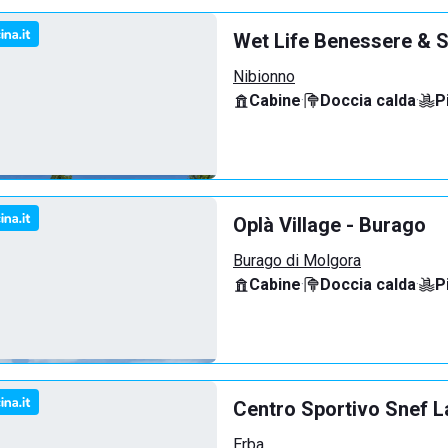
Wet Life Benessere & S
Nibionno
Cabine
·
Doccia calda
·
P
Oplà Village - Burago
Burago di Molgora
Cabine
·
Doccia calda
·
P
Centro Sportivo Snef L
Erba