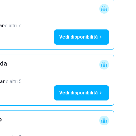
ar
·
e altri 7…
Vedi disponibilità
dda
ar
·
e altri 5…
Vedi disponibilità
o