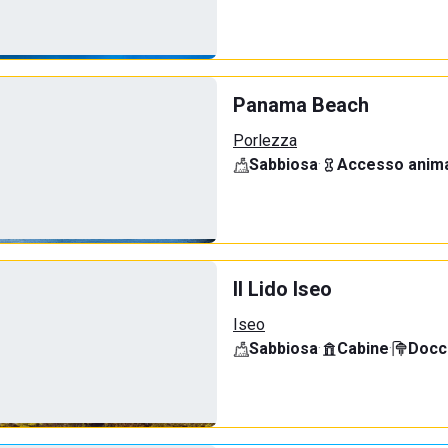
Panama Beach
Porlezza
Sabbiosa
·
Accesso anima
Il Lido Iseo
Iseo
Sabbiosa
·
Cabine
·
Docci