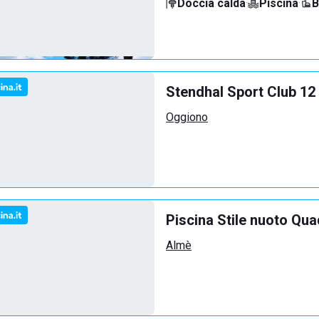
Doccia calda
·
Piscina
·
B
Stendhal Sport Club 12
Oggiono
Piscina Stile nuoto Qua
Almè