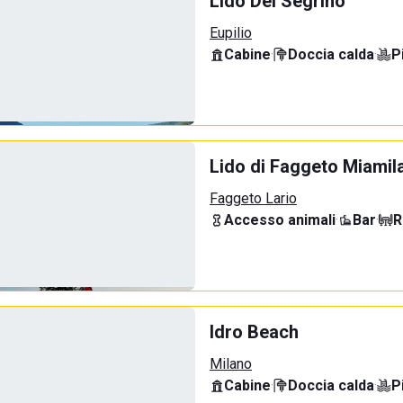
Lido Del Segrino
Eupilio
Cabine
·
Doccia calda
·
P
Lido di Faggeto Miamil
Faggeto Lario
Accesso animali
·
Bar
·
R
Idro Beach
Milano
Cabine
·
Doccia calda
·
P