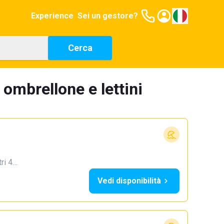
Experience
Sei un gestore?
Cerca
 ombrellone e lettini
tri 4…
Vedi disponibilità