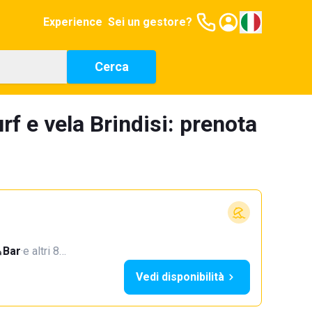
Experience
Sei un gestore?
Cerca
rf e vela Brindisi: prenota
Bar
·
e altri 8…
Vedi disponibilità