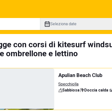
Seleziona date
ge con corsi di kitesurf windsu
e ombrellone e lettino
Apulian Beach Club
Specchiolla
Sabbiosa
·
Doccia calda
·