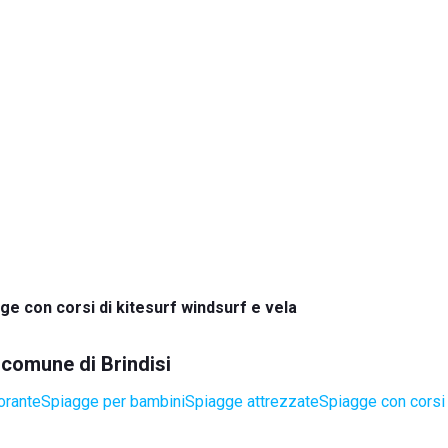
ge con corsi di kitesurf windsurf e vela
l comune di Brindisi
orante
Spiagge per bambini
Spiagge attrezzate
Spiagge con corsi 