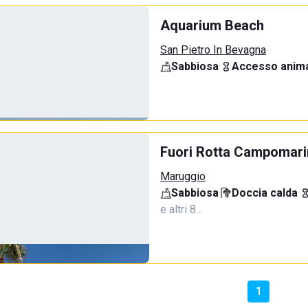
Aquarium Beach
San Pietro In Bevagna
Sabbiosa
·
Accesso anima
Fuori Rotta Campomar
Maruggio
Sabbiosa
·
Doccia calda
·
e altri 8…
1