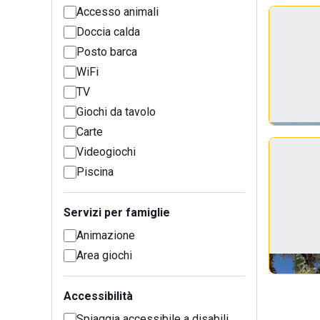
Accesso animali
Doccia calda
Posto barca
WiFi
TV
Giochi da tavolo
Carte
Videogiochi
Piscina
Servizi per famiglie
Animazione
Area giochi
Accessibilità
Spiaggia accessibile a disabili