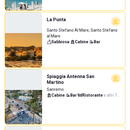
La Punta
Santo Stefano Al Mare, Santo Stefano
al Mare
Sabbiosa
·
Cabine
·
Bar
Spiaggia Antenna San
Martino
Sanremo
Cabine
·
Bar
·
Ristorante
·
e altri 7…