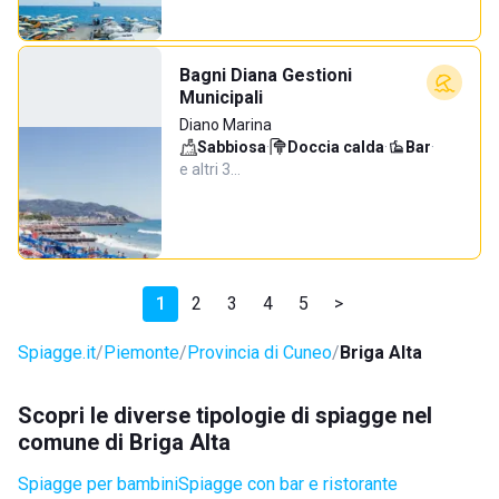
Bagni Diana Gestioni
Municipali
Diano Marina
Sabbiosa
·
Doccia calda
·
Bar
·
e altri 3…
1
2
3
4
5
>
Spiagge.it
Piemonte
Provincia di Cuneo
Briga Alta
Scopri le diverse tipologie di spiagge nel
comune di Briga Alta
Spiagge per bambini
Spiagge con bar e ristorante