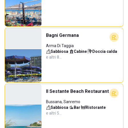
Bagni Germana
Arma Di Taggia
Sabbiosa
·
Cabine
·
Doccia calda
·
e altri 8…
Il Sestante Beach Restaurant
Bussana, Sanremo
Sabbiosa
·
Bar
·
Ristorante
·
e altri 5…