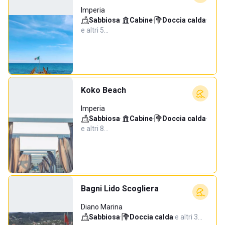
Imperia
Sabbiosa
·
Cabine
·
Doccia calda
·
e altri 5…
Koko Beach
Imperia
Sabbiosa
·
Cabine
·
Doccia calda
·
e altri 8…
Bagni Lido Scogliera
Diano Marina
Sabbiosa
·
Doccia calda
·
e altri 3…