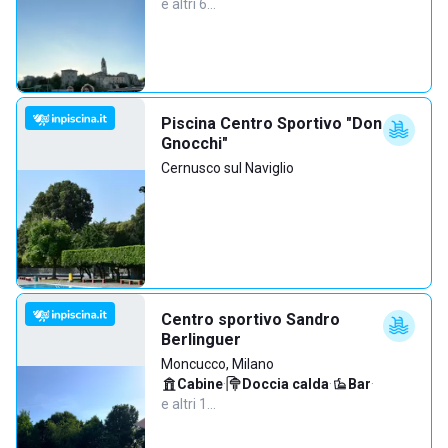
e altri 6…
Piscina Centro Sportivo "Don
Gnocchi"
Cernusco sul Naviglio
Centro sportivo Sandro
Berlinguer
Moncucco, Milano
Cabine
·
Doccia calda
·
Bar
·
e altri 1…