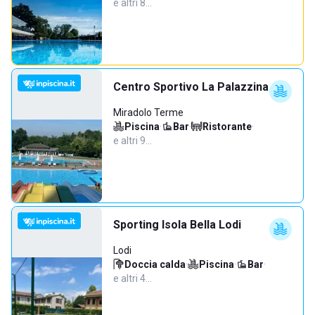
e altri 8…
Centro Sportivo La Palazzina
Miradolo Terme
Piscina
·
Bar
·
Ristorante
·
e altri 9…
Sporting Isola Bella Lodi
Lodi
Doccia calda
·
Piscina
·
Bar
·
e altri 4…