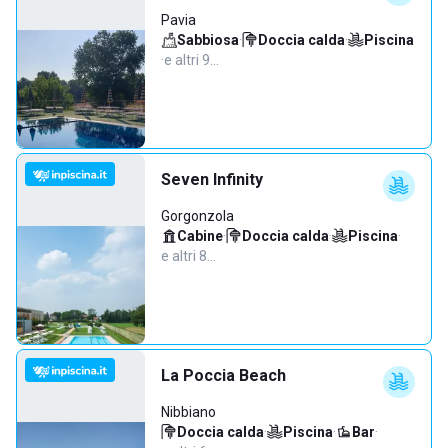
Pavia
Sabbiosa
·
Doccia calda
·
Piscina
·
e altri 9…
Seven Infinity
Gorgonzola
Cabine
·
Doccia calda
·
Piscina
·
e altri 8…
La Poccia Beach
Nibbiano
Doccia calda
·
Piscina
·
Bar
·