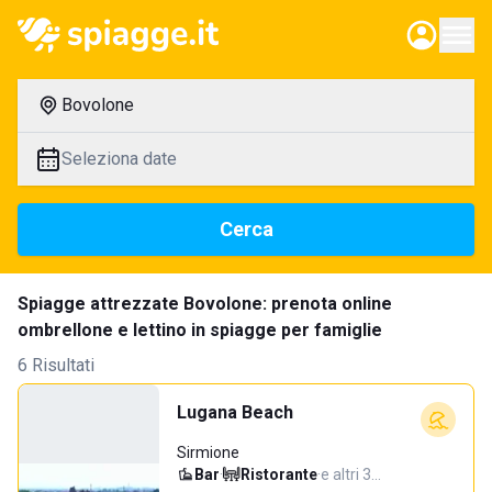
Bovolone
Seleziona date
Cerca
Spiagge attrezzate Bovolone: prenota online
ombrellone e lettino in spiagge per famiglie
6 Risultati
Lugana Beach
Sirmione
Bar
·
Ristorante
·
e altri 3…