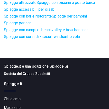
Spiagge attrezzate
Spiagge con piscina e posto barca
Spiagge accessibili per disabili
Spiagge con bar e ristorante
Spiagge per bambini
Spiagge per cani
Spiagge con campi di beachvolley e beachsoccer
Spiagge con corsi di kitesurf windsurf e vela
Spiagge.it è una soluzione Spiagge Srl
Società del
Gruppo Zucchetti
Spiagge.it
Chi siamo
Magazine