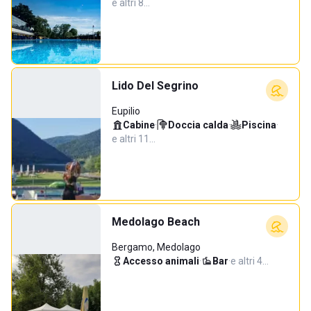
e altri 8…
Lido Del Segrino
Eupilio
Cabine
·
Doccia calda
·
Piscina
·
e altri 11…
Medolago Beach
Bergamo, Medolago
Accesso animali
·
Bar
·
e altri 4…