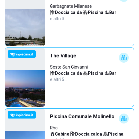
Garbagnate Milanese
Doccia calda
·
Piscina
·
Bar
·
e altri 3…
The Village
Sesto San Giovanni
Doccia calda
·
Piscina
·
Bar
·
e altri 5…
Piscina Comunale Molinello
Rho
Cabine
·
Doccia calda
·
Piscina
·