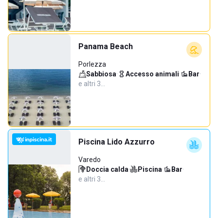
Panama Beach
Porlezza
Sabbiosa
·
Accesso animali
·
Bar
·
e altri 3…
Piscina Lido Azzurro
Varedo
Doccia calda
·
Piscina
·
Bar
·
e altri 3…