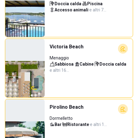
Doccia calda
·
Piscina
·
Accesso animali
·
e altri 7…
Victoria Beach
Menaggio
Sabbiosa
·
Cabine
·
Doccia calda
·
e altri 16…
Pirolino Beach
Dormelletto
Bar
·
Ristorante
·
e altri 1…