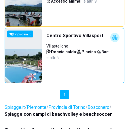
Accesso animali
·
e altri 9…
Centro Sportivo Villasport
Villastellone
Doccia calda
·
Piscina
·
Bar
·
e altri 9…
1
Spiagge.it
Piemonte
Provincia di Torino
Bosconero
Spiagge con campi di beachvolley e beachsoccer