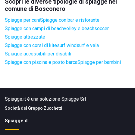
Scopri le diverse tipologie di spiagge nel
comune di Bosconero
Spiagge per cani
Spiagge con bar e ristorante
Spiagge con campi di beachvolley e beachsoccer
Spiagge attrezzate
Spiagge con corsi di kitesurf windsurf e vela
Spiagge accessibili per disabili
Spiagge con piscina e posto barca
Spiagge per bambini
Spiagge.it è una soluzione Spiagge Srl
Società del
Gruppo Zucchetti
Spiagge.it