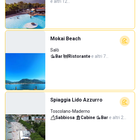
e altri 12…
Mokai Beach
Salò
Bar
·
Ristorante
·
e altri 7…
Spiaggia Lido Azzurro
Toscolano-Maderno
Sabbiosa
·
Cabine
·
Bar
·
e altri 2…