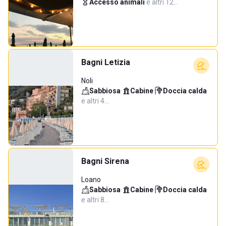
Accesso animali
·
e altri 12…
Bagni Letizia
Noli
Sabbiosa
·
Cabine
·
Doccia calda
·
e altri 4…
Bagni Sirena
Loano
Sabbiosa
·
Cabine
·
Doccia calda
·
e altri 8…