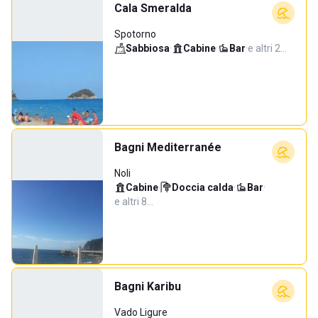
Cala Smeralda
Spotorno
Sabbiosa
·
Cabine
·
Bar
·
e altri 2…
Bagni Mediterranée
Noli
Cabine
·
Doccia calda
·
Bar
·
e altri 8…
Bagni Karibu
Vado Ligure