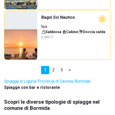
Bagni Sci Nautico
Noli
Sabbiosa
·
Cabine
·
Doccia calda
·
e altri 5…
1
2
3
>
Spiagge.it
Liguria
Provincia di Savona
Bormida
Spiagge con bar e ristorante
Scopri le diverse tipologie di spiagge nel
comune di Bormida