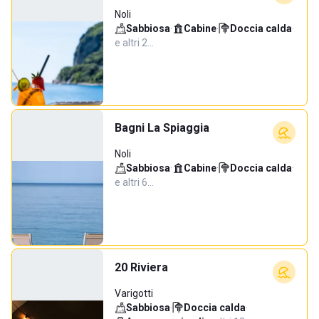
Noli
Sabbiosa
·
Cabine
·
Doccia calda
·
e altri 2…
Bagni La Spiaggia
Noli
Sabbiosa
·
Cabine
·
Doccia calda
·
e altri 6…
20 Riviera
Varigotti
Sabbiosa
·
Doccia calda
·