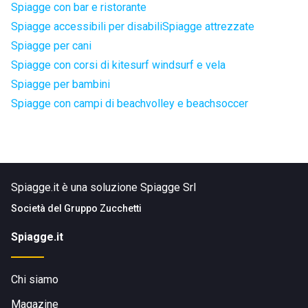
Spiagge con bar e ristorante
Spiagge accessibili per disabili
Spiagge attrezzate
Spiagge per cani
Spiagge con corsi di kitesurf windsurf e vela
Spiagge per bambini
Spiagge con campi di beachvolley e beachsoccer
Spiagge.it è una soluzione Spiagge Srl
Società del
Gruppo Zucchetti
Spiagge.it
Chi siamo
Magazine