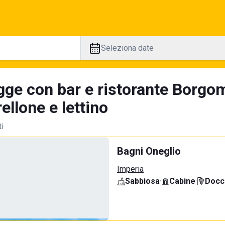
Seleziona date
gge con bar e ristorante Borgom
llone e lettino
ti
Bagni Oneglio
Imperia
Sabbiosa
·
Cabine
·
Docci