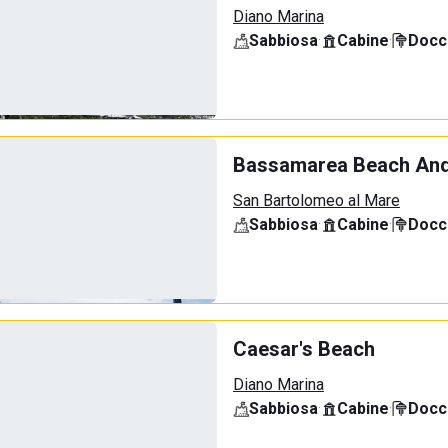
Diano Marina
Sabbiosa
·
Cabine
·
Docci
Bassamarea Beach And
San Bartolomeo al Mare
Sabbiosa
·
Cabine
·
Docci
Caesar's Beach
Diano Marina
Sabbiosa
·
Cabine
·
Docci