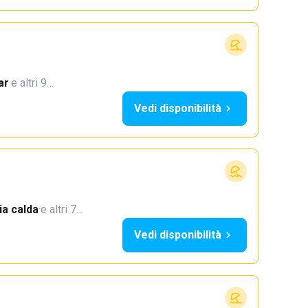
ar
·
e altri 9…
Vedi disponibilità
a calda
·
e altri 7…
Vedi disponibilità