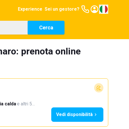
Experience
Sei un gestore?
Cerca
aro: prenota online
a calda
·
e altri 5…
Vedi disponibilità