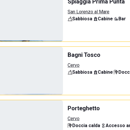
Spiaggia Prima Punta
San Lorenzo al Mare
Sabbiosa
·
Cabine
·
Bar
Bagni Tosco
Cervo
Sabbiosa
·
Cabine
·
Docci
Porteghetto
Cervo
Doccia calda
·
Accesso an