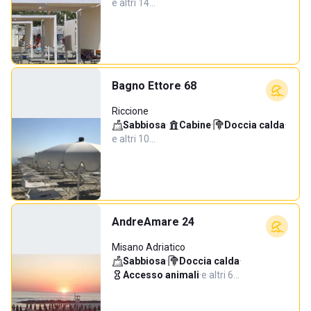
e altri 14…
Bagno Ettore 68
Riccione
Sabbiosa
·
Cabine
·
Doccia calda
·
e altri 10…
AndreAmare 24
Misano Adriatico
Sabbiosa
·
Doccia calda
·
Accesso animali
·
e altri 6…