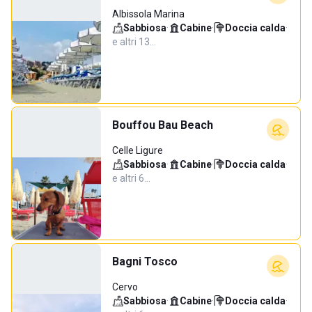
Albissola Marina
Sabbiosa
·
Cabine
·
Doccia calda
·
e altri 13…
Bouffou Bau Beach
Celle Ligure
Sabbiosa
·
Cabine
·
Doccia calda
·
e altri 6…
Bagni Tosco
Cervo
Sabbiosa
·
Cabine
·
Doccia calda
·