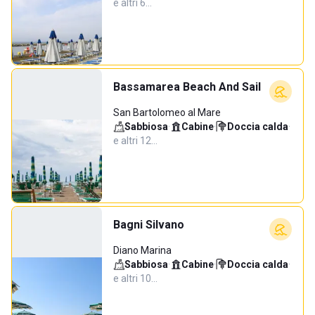
e altri 6…
Bassamarea Beach And Sail
San Bartolomeo al Mare
Sabbiosa
·
Cabine
·
Doccia calda
·
e altri 12…
Bagni Silvano
Diano Marina
Sabbiosa
·
Cabine
·
Doccia calda
·
e altri 10…