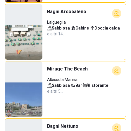
Bagni Arcobaleno
Laigueglia
Sabbiosa
·
Cabine
·
Doccia calda
·
e altri 14…
Mirage The Beach
Albissola Marina
Sabbiosa
·
Bar
·
Ristorante
·
e altri 5…
Bagni Nettuno