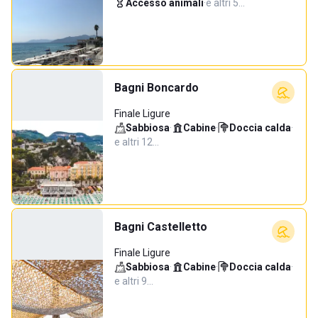
Accesso animali
·
e altri 5…
Bagni Boncardo
Finale Ligure
Sabbiosa
·
Cabine
·
Doccia calda
·
e altri 12…
Bagni Castelletto
Finale Ligure
Sabbiosa
·
Cabine
·
Doccia calda
·
e altri 9…