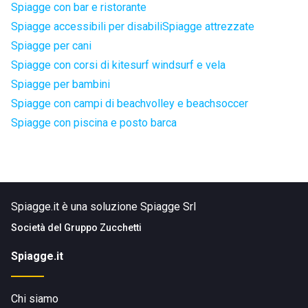
Spiagge con bar e ristorante
Spiagge accessibili per disabili
Spiagge attrezzate
Spiagge per cani
Spiagge con corsi di kitesurf windsurf e vela
Spiagge per bambini
Spiagge con campi di beachvolley e beachsoccer
Spiagge con piscina e posto barca
Spiagge.it è una soluzione Spiagge Srl
Società del
Gruppo Zucchetti
Spiagge.it
Chi siamo