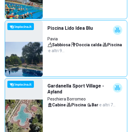
Piscina Lido Idea Blu
Pavia
Sabbiosa
·
Doccia calda
·
Piscina
·
e altri 9…
Gardanella Sport Village -
Ayland
Peschiera Borromeo
Cabine
·
Piscina
·
Bar
·
e altri 7…