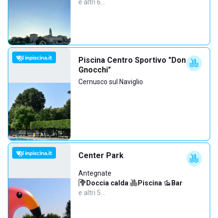
e altri 6…
Piscina Centro Sportivo "Don
Gnocchi"
Cernusco sul Naviglio
Center Park
Antegnate
Doccia calda
·
Piscina
·
Bar
·
e altri 5…