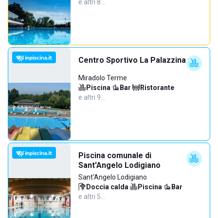
e altri 8…
Centro Sportivo La Palazzina
Miradolo Terme
Piscina
·
Bar
·
Ristorante
·
e altri 9…
Piscina comunale di
Sant'Angelo Lodigiano
Sant'Angelo Lodigiano
Doccia calda
·
Piscina
·
Bar
·
e altri 5…