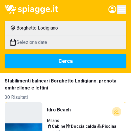
Borghetto Lodigiano
Seleziona date
Cerca
Stabilimenti balneari Borghetto Lodigiano: prenota
ombrellone e lettini
30 Risultati
Idro Beach
Milano
Cabine
·
Doccia calda
·
Piscina
·