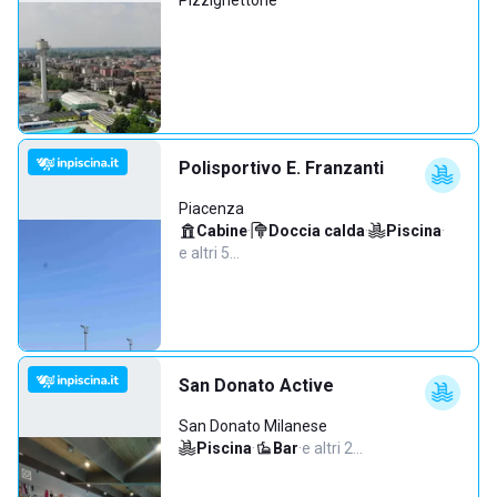
Pizzighettone
Polisportivo E. Franzanti
Piacenza
Cabine
·
Doccia calda
·
Piscina
·
e altri 5…
San Donato Active
San Donato Milanese
Piscina
·
Bar
·
e altri 2…