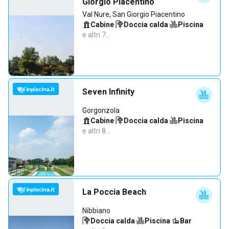
Giorgio Piacentino
Val Nure, San Giorgio Piacentino
Cabine
·
Doccia calda
·
Piscina
·
e altri 7…
Seven Infinity
Gorgonzola
Cabine
·
Doccia calda
·
Piscina
·
e altri 8…
La Poccia Beach
Nibbiano
Doccia calda
·
Piscina
·
Bar
·