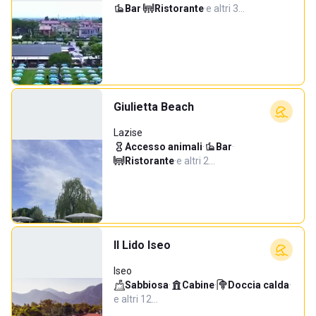
Bar
·
Ristorante
·
e altri 3…
Giulietta Beach
Lazise
Accesso animali
·
Bar
·
Ristorante
·
e altri 2…
Il Lido Iseo
Iseo
Sabbiosa
·
Cabine
·
Doccia calda
·
e altri 12…