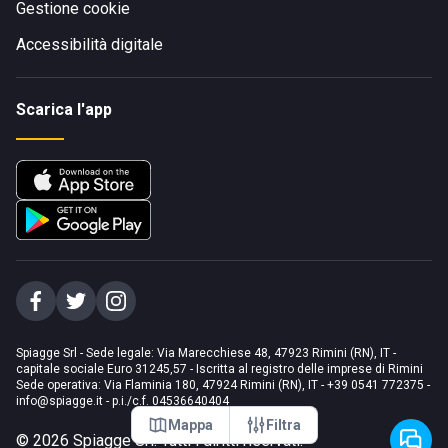
Gestione cookie
Accessibilità digitale
Scarica l'app
Spiagge Srl - Sede legale: Via Marecchiese 48, 47923 Rimini (RN), IT -
capitale sociale Euro 31245,57 - Iscritta al registro delle imprese di Rimini
Sede operativa: Via Flaminia 180, 47924 Rimini (RN), IT
-
+39 0541 772375
-
info@spiagge.it
- p.i./c.f. 04536640404
Mappa
Filtra
©
2026
Spiagge Srl. Tutti i diritti riservati.