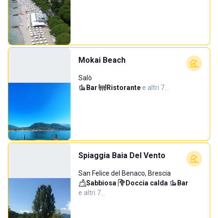
Mokai Beach
Salò
Bar
·
Ristorante
·
e altri 7…
Spiaggia Baia Del Vento
San Felice del Benaco, Brescia
Sabbiosa
·
Doccia calda
·
Bar
·
e altri 7…