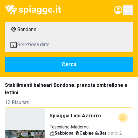
Bondone
Seleziona date
Cerca
Stabilimenti balneari Bondone: prenota ombrellone e
lettini
12 Risultati
Spiaggia Lido Azzurro
Toscolano-Maderno
Sabbiosa
·
Cabine
·
Bar
·
e altri 2…