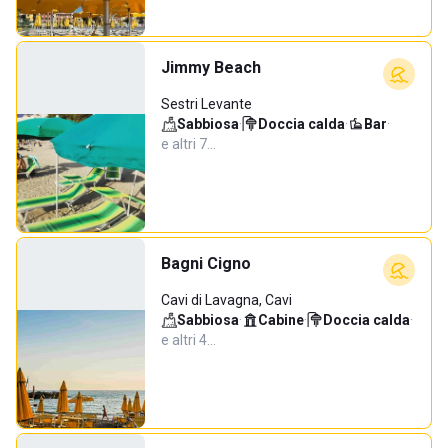
Jimmy Beach
Sestri Levante
Sabbiosa
·
Doccia calda
·
Bar
·
e altri 7…
Bagni Cigno
Cavi di Lavagna, Cavi
Sabbiosa
·
Cabine
·
Doccia calda
·
e altri 4…