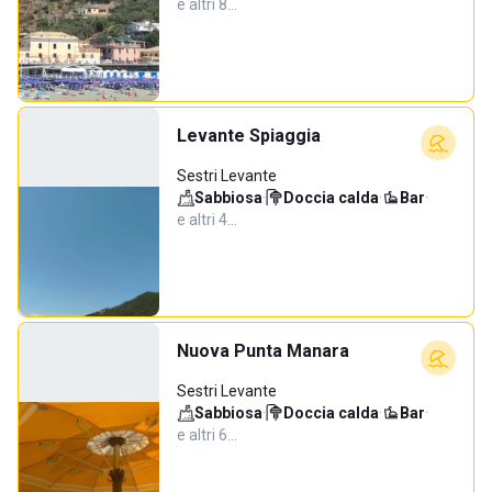
e altri 8…
Levante Spiaggia
Sestri Levante
Sabbiosa
·
Doccia calda
·
Bar
·
e altri 4…
Nuova Punta Manara
Sestri Levante
Sabbiosa
·
Doccia calda
·
Bar
·
e altri 6…