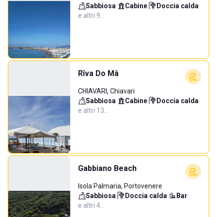
Sabbiosa
·
Cabine
·
Doccia calda
·
e altri 9…
Rîva Do Mâ
CHIAVARI, Chiavari
Sabbiosa
·
Cabine
·
Doccia calda
·
e altri 13…
Gabbiano Beach
Isola Palmaria, Portovenere
Sabbiosa
·
Doccia calda
·
Bar
·
e altri 4…