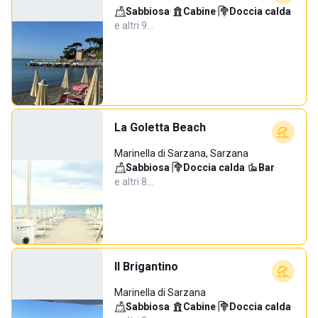
Sabbiosa
·
Cabine
·
Doccia calda
·
e altri 9…
La Goletta Beach
Marinella di Sarzana, Sarzana
Sabbiosa
·
Doccia calda
·
Bar
·
e altri 8…
Il Brigantino
Marinella di Sarzana
Sabbiosa
·
Cabine
·
Doccia calda
·