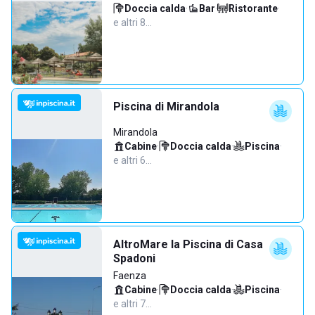
Doccia calda
·
Bar
·
Ristorante
·
e altri 8…
Piscina di Mirandola
Mirandola
Cabine
·
Doccia calda
·
Piscina
·
e altri 6…
AltroMare la Piscina di Casa
Spadoni
Faenza
Cabine
·
Doccia calda
·
Piscina
·
e altri 7…