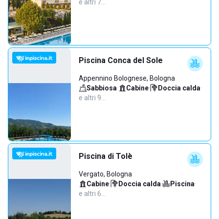
e altri 7…
Piscina Conca del Sole
Appennino Bolognese, Bologna
Sabbiosa
·
Cabine
·
Doccia calda
·
e altri 9…
Piscina di Tolè
Vergato, Bologna
Cabine
·
Doccia calda
·
Piscina
·
e altri 6…