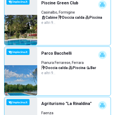
Piscine Green Club
Casinalbo, Formigine
Cabine
·
Doccia calda
·
Piscina
·
e altri 9…
Parco Bacchelli
Pianura Ferrarese, Ferrara
Doccia calda
·
Piscina
·
Bar
·
e altri 9…
Agriturismo "La Rinaldina"
Faenza