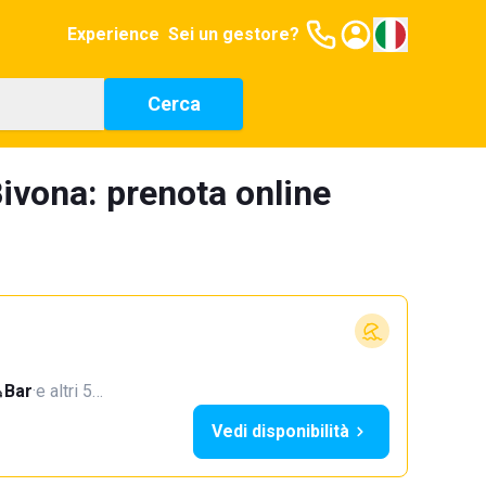
Experience
Sei un gestore?
Cerca
ivona: prenota online
Bar
·
e altri 5…
Vedi disponibilità