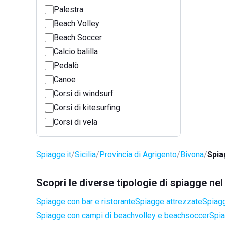
Palestra
Beach Volley
Beach Soccer
Calcio balilla
Pedalò
Canoe
Corsi di windsurf
Corsi di kitesurfing
Corsi di vela
Spiagge.it
Sicilia
Provincia di Agrigento
Bivona
Spia
Scopri le diverse tipologie di spiagge ne
Spiagge con bar e ristorante
Spiagge attrezzate
Spiagg
Spiagge con campi di beachvolley e beachsoccer
Spia