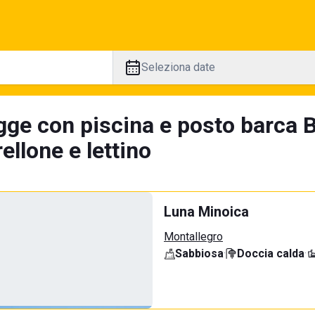
Seleziona date
gge con piscina e posto barca B
llone e lettino
Luna Minoica
Montallegro
Sabbiosa
·
Doccia calda
·