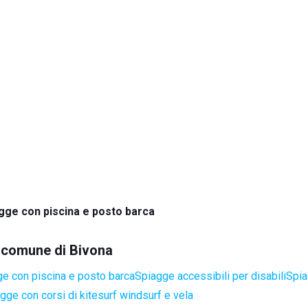
gge con piscina e posto barca
l comune di Bivona
e con piscina e posto barca
Spiagge accessibili per disabili
Spia
gge con corsi di kitesurf windsurf e vela