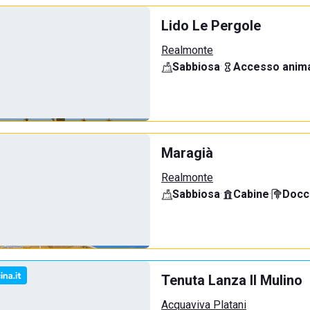
Lido Le Pergole
Realmonte
Sabbiosa
·
Accesso anima
Maragià
Realmonte
Sabbiosa
·
Cabine
·
Docci
Tenuta Lanza Il Mulino
Acquaviva Platani