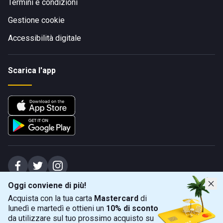
Termini e condizioni
Gestione cookie
Accessibilità digitale
Scarica l'app
Oggi conviene di più!
Spiagge Srl - Sede legale: Via Marecchiese 48, 47923 Rimini (RN), IT -
Acquista con la tua carta
Mastercard
di
capitale sociale Euro 31245,57 - Iscritta al registro delle imprese di Rimini
lunedì e martedì e ottieni un
10% di sconto
Sede operativa: Via Flaminia 180, 47924 Rimini (RN), IT
-
+39 0541 772375
-
info@spiagge.it
- p.i./c.f. 04536640404
da utilizzare sul tuo prossimo acquisto su