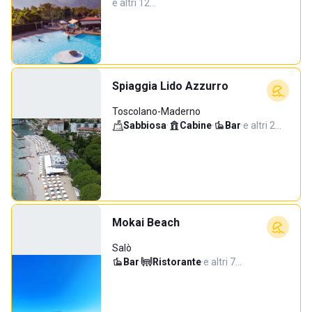
e altri 12…
Spiaggia Lido Azzurro
Toscolano-Maderno
Sabbiosa
·
Cabine
·
Bar
·
e altri 2…
Mokai Beach
Salò
Bar
·
Ristorante
·
e altri 7…