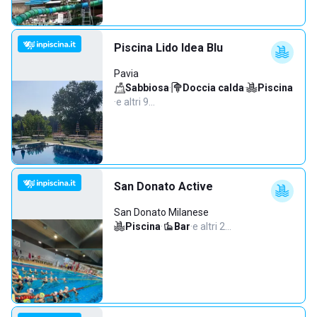
Piscina Lido Idea Blu
Pavia
Sabbiosa
·
Doccia calda
·
Piscina
·
e altri 9…
San Donato Active
San Donato Milanese
Piscina
·
Bar
·
e altri 2…