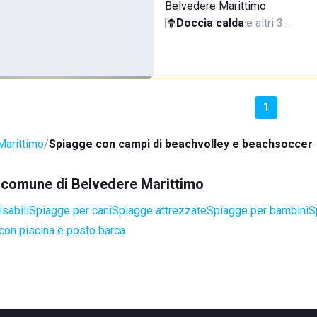
Belvedere Marittimo
Doccia calda
·
e altri 3…
1
Marittimo
Spiagge con campi di beachvolley e beachsoccer
el comune di Belvedere Marittimo
sabili
Spiagge per cani
Spiagge attrezzate
Spiagge per bambini
S
con piscina e posto barca