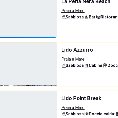
La Perla Nera Beach
Praia a Mare
Sabbiosa
·
Bar
·
Ristoran
Lido Azzurro
Praia a Mare
Sabbiosa
·
Cabine
·
Docci
Lido Point Break
Praia a Mare
Sabbiosa
·
Doccia calda
·