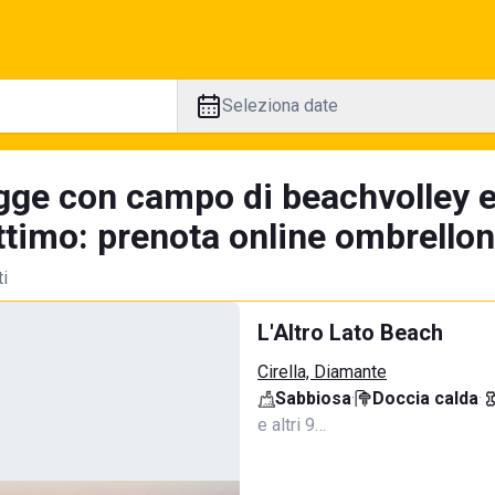
Seleziona date
gge con campo di beachvolley 
timo: prenota online ombrellone
ti
L'Altro Lato Beach
Cirella, Diamante
Sabbiosa
·
Doccia calda
·
e altri 9…