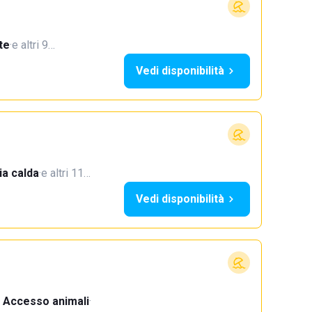
te
·
e altri 9…
Vedi disponibilità
a calda
·
e altri 11…
Vedi disponibilità
Accesso animali
·