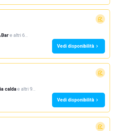
Bar
·
e altri 6…
Vedi disponibilità
a calda
·
e altri 9…
Vedi disponibilità