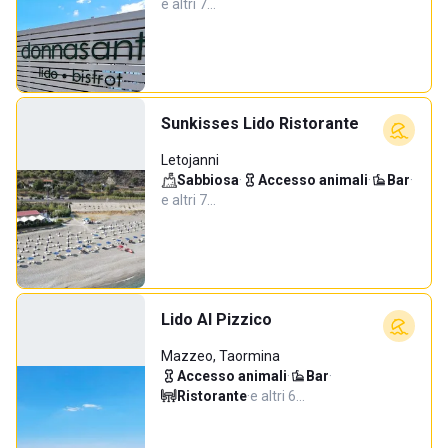
e altri 7…
Sunkisses Lido Ristorante
Letojanni
Sabbiosa
·
Accesso animali
·
Bar
·
e altri 7…
Lido Al Pizzico
Mazzeo, Taormina
Accesso animali
·
Bar
·
Ristorante
·
e altri 6…