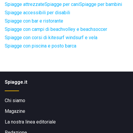
Spiagge attrezzate
Spiagge per cani
Spiagge per bambini
Spiagge accessibili per disabili
Spiagge con bar e ristorante
Spiagge con campi di beachvolley e beachsoccer
Spiagge con corsi di kitesurf windsurf e vela
Spiagge con piscina e posto barca
Spiagge.it
Chi siamo
Magazine
La nostra linea editoriale
Redazione