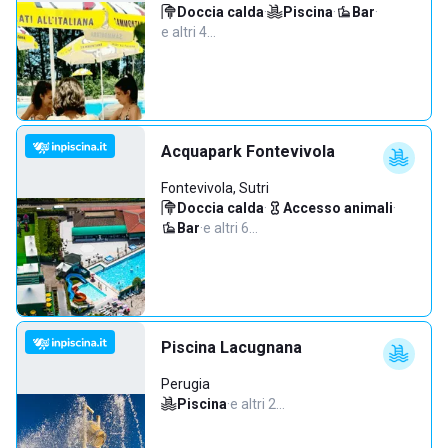
Doccia calda
·
Piscina
·
Bar
·
e altri 4…
Acquapark Fontevivola
Fontevivola, Sutri
Doccia calda
·
Accesso animali
·
Bar
·
e altri 6…
Piscina Lacugnana
Perugia
Piscina
·
e altri 2…