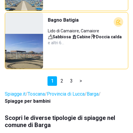
Bagno Batigia
Lido di Camaiore, Camaiore
Sabbiosa
·
Cabine
·
Doccia calda
·
e altri 6…
1
2
3
>
Spiagge.it
Toscana
Provincia di Lucca
Barga
Spiagge per bambini
Scopri le diverse tipologie di spiagge nel
comune di Barga