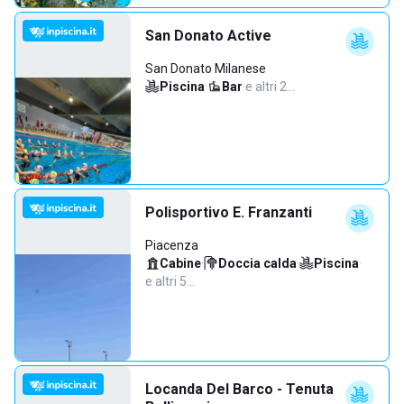
San Donato Active
San Donato Milanese
Piscina
·
Bar
·
e altri 2…
Polisportivo E. Franzanti
Piacenza
Cabine
·
Doccia calda
·
Piscina
·
e altri 5…
Locanda Del Barco - Tenuta