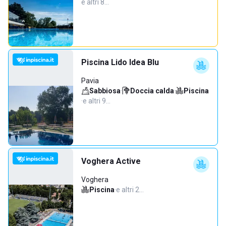
e altri 8…
Piscina Lido Idea Blu
Pavia
Sabbiosa
·
Doccia calda
·
Piscina
·
e altri 9…
Voghera Active
Voghera
Piscina
·
e altri 2…