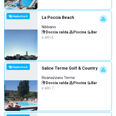
La Poccia Beach
Nibbiano
Doccia calda
·
Piscina
·
Bar
·
e altri 6…
Salice Terme Golf & Country
Rivanazzano Terme
Doccia calda
·
Piscina
·
Bar
·
e altri 7…