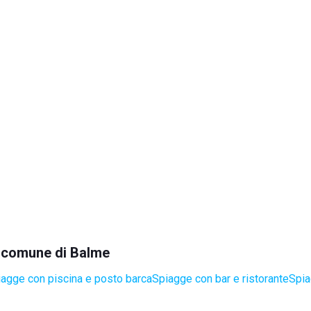
el comune di Balme
agge con piscina e posto barca
Spiagge con bar e ristorante
Spia