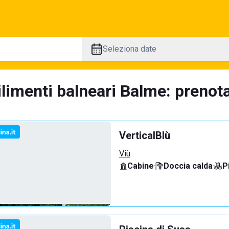
Seleziona date
limenti balneari Balme: prenota
VerticalBlù
Viù
Cabine
·
Doccia calda
·
P