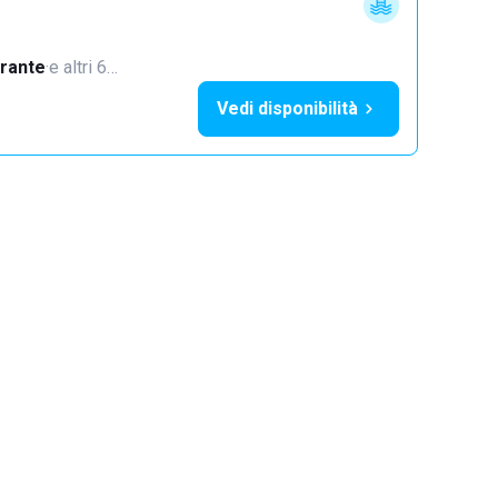
orante
·
e altri 6…
Vedi disponibilità