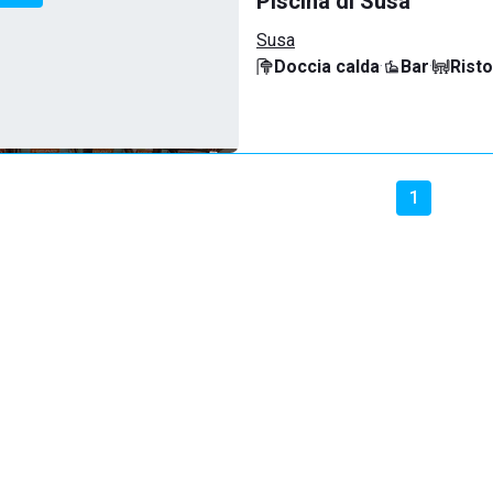
Piscina di Susa
Susa
Doccia calda
·
Bar
·
Rist
1