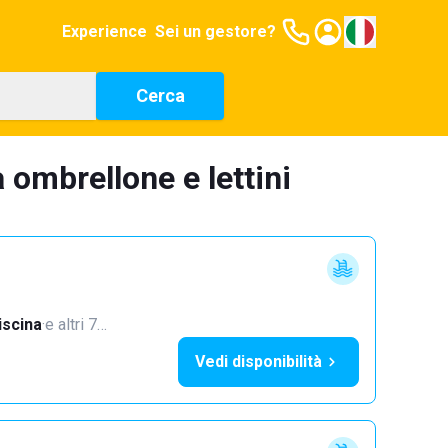
Experience
Sei un gestore?
Cerca
 ombrellone e lettini
iscina
·
e altri 7…
Vedi disponibilità