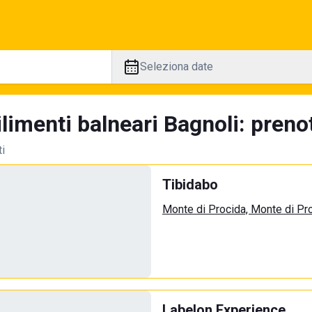
Seleziona date
limenti balneari Bagnoli: prenot
ti
Tibidabo
Monte di Procida, Monte di Pr
Labelon Experience