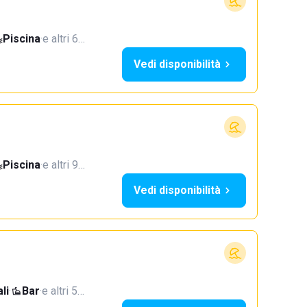
Piscina
·
e altri 6…
Vedi disponibilità
Piscina
·
e altri 9…
Vedi disponibilità
li
·
Bar
·
e altri 5…