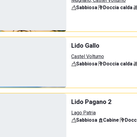
Mugnano, Castel Volturno
Sabbiosa
·
Doccia calda
·
Lido Gallo
Castel Volturno
Sabbiosa
·
Doccia calda
·
Lido Pagano 2
Lago Patria
Sabbiosa
·
Cabine
·
Docci