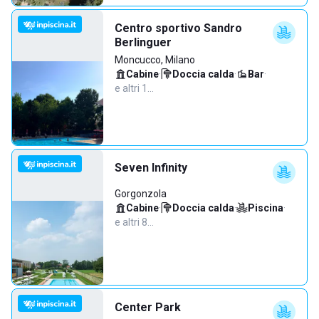
Centro sportivo Sandro
Berlinguer
Moncucco, Milano
Cabine
·
Doccia calda
·
Bar
·
e altri 1…
Seven Infinity
Gorgonzola
Cabine
·
Doccia calda
·
Piscina
·
e altri 8…
Center Park