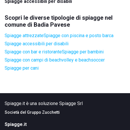
Spiagge accessibili per disabili
Scopri le diverse tipologie di spiagge nel
comune di Badia Pavese
Spiagge attrezzate
Spiagge con piscina e posto barca
Spiagge accessibili per disabili
Spiagge con bar e ristorante
Spiagge per bambini
Spiagge con campi di beachvolley e beachsoccer
Spiagge per cani
Spiagge.it è una soluzione Spiagge Srl
Società del
Gruppo Zucchetti
Spiagge.it