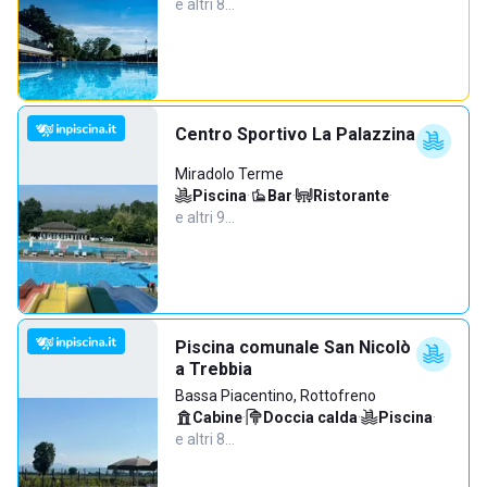
e altri 8…
Centro Sportivo La Palazzina
Miradolo Terme
Piscina
·
Bar
·
Ristorante
·
e altri 9…
Piscina comunale San Nicolò
a Trebbia
Bassa Piacentino, Rottofreno
Cabine
·
Doccia calda
·
Piscina
·
e altri 8…