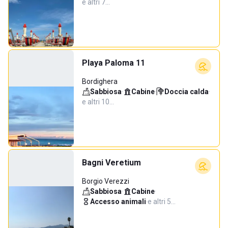
e altri 7…
Playa Paloma 11
Bordighera
Sabbiosa
·
Cabine
·
Doccia calda
·
e altri 10…
Bagni Veretium
Borgio Verezzi
Sabbiosa
·
Cabine
·
Accesso animali
·
e altri 5…