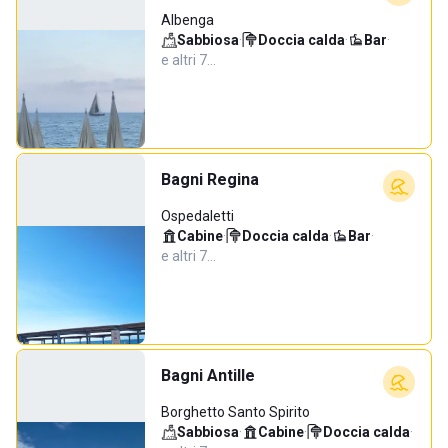
Albenga
Sabbiosa
·
Doccia calda
·
Bar
·
e altri 7…
Bagni Regina
Ospedaletti
Cabine
·
Doccia calda
·
Bar
·
e altri 7…
Bagni Antille
Borghetto Santo Spirito
Sabbiosa
·
Cabine
·
Doccia calda
·