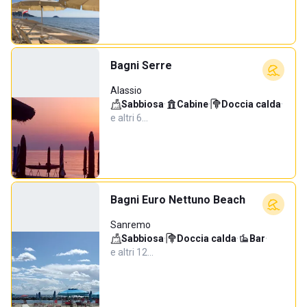
Bagni Serre
Alassio
Sabbiosa
·
Cabine
·
Doccia calda
·
e altri 6…
Bagni Euro Nettuno Beach
Sanremo
Sabbiosa
·
Doccia calda
·
Bar
·
e altri 12…