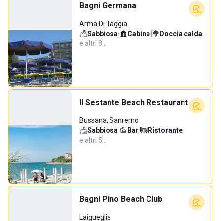
Bagni Germana
Arma Di Taggia
Sabbiosa
·
Cabine
·
Doccia calda
·
e altri 8…
Il Sestante Beach Restaurant
Bussana, Sanremo
Sabbiosa
·
Bar
·
Ristorante
·
e altri 5…
Bagni Pino Beach Club
Laigueglia