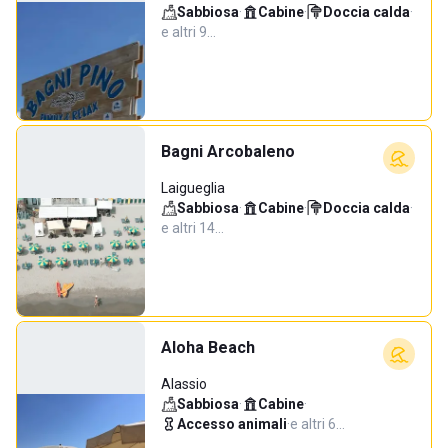
Sabbiosa
·
Cabine
·
Doccia calda
·
e altri 9…
Bagni Arcobaleno
Laigueglia
Sabbiosa
·
Cabine
·
Doccia calda
·
e altri 14…
Aloha Beach
Alassio
Sabbiosa
·
Cabine
·
Accesso animali
·
e altri 6…