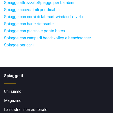
Spiagge attrezzate
Spiagge per bambini
Spiagge accessibili per disabili
Spiagge con corsi di kitesurf windsurf e vela
Spiagge con bar e ristorante
Spiagge con piscina e posto barca
Spiagge con campi di beachvolley e beachsoccer
Spiagge per cani
Spiagge.it
Chi siamo
Magazine
La nostra linea editoriale