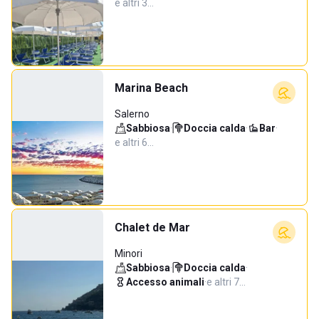
e altri 3…
Marina Beach
Salerno
Sabbiosa
·
Doccia calda
·
Bar
·
e altri 6…
Chalet de Mar
Minori
Sabbiosa
·
Doccia calda
·
Accesso animali
·
e altri 7…