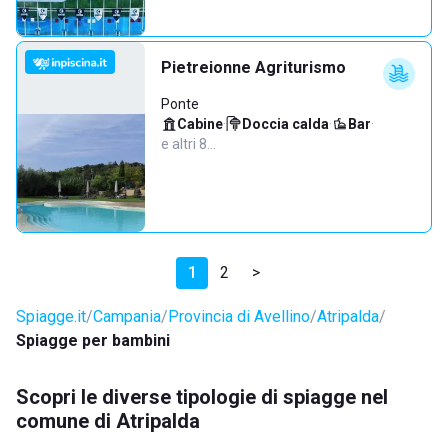
Pietreionne Agriturismo
Ponte
Cabine
·
Doccia calda
·
Bar
·
e altri 8…
1
2
>
Spiagge.it
Campania
Provincia di Avellino
Atripalda
Spiagge per bambini
Scopri le diverse tipologie di spiagge nel
comune di Atripalda