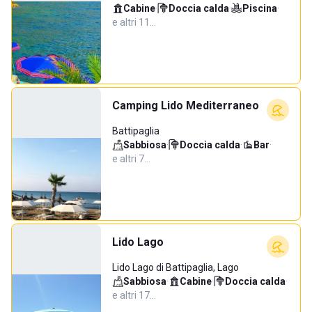
Cabine
·
Doccia calda
·
Piscina
·
e altri 11…
Camping Lido Mediterraneo
Battipaglia
Sabbiosa
·
Doccia calda
·
Bar
·
e altri 7…
Lido Lago
Lido Lago di Battipaglia, Lago
Sabbiosa
·
Cabine
·
Doccia calda
·
e altri 17…