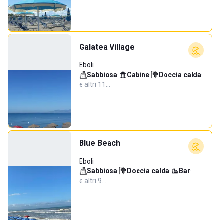
Galatea Village
Eboli
Sabbiosa
·
Cabine
·
Doccia calda
·
e altri 11…
Blue Beach
Eboli
Sabbiosa
·
Doccia calda
·
Bar
·
e altri 9…