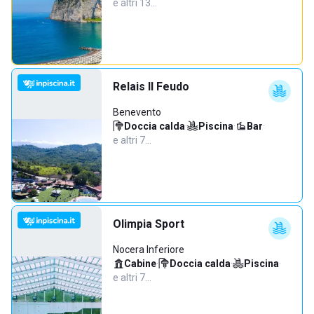
e altri 13…
Relais Il Feudo
Benevento
Doccia calda
·
Piscina
·
Bar
·
e altri 7…
Olimpia Sport
Nocera Inferiore
Cabine
·
Doccia calda
·
Piscina
·
e altri 7…