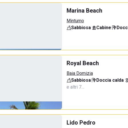
Marina Beach
Minturno
Sabbiosa
·
Cabine
·
Docci
Royal Beach
Baia Domizia
Sabbiosa
·
Doccia calda
·
e altri 7…
Lido Pedro