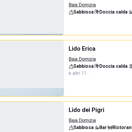
Baia Domizia
Sabbiosa
·
Doccia calda
·
Lido Erica
Baia Domizia
Sabbiosa
·
Doccia calda
·
e altri 11…
Lido dei Pigri
Baia Domizia
Sabbiosa
·
Bar
·
Ristoran