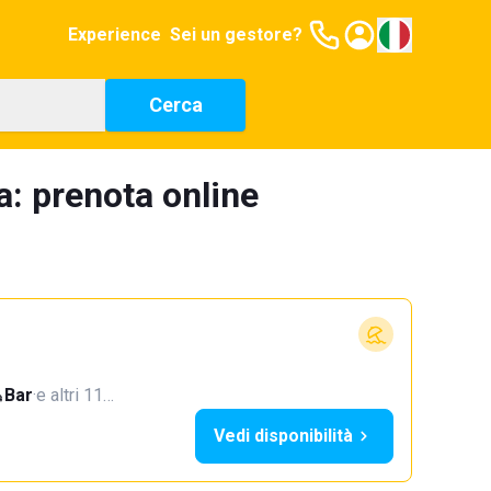
Experience
Sei un gestore?
Cerca
a: prenota online
Bar
·
e altri 11…
Vedi disponibilità