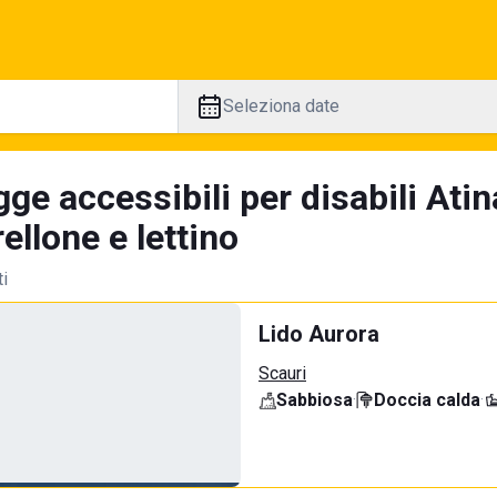
Seleziona date
ge accessibili per disabili Atin
llone e lettino
ti
Lido Aurora
Scauri
Sabbiosa
·
Doccia calda
·