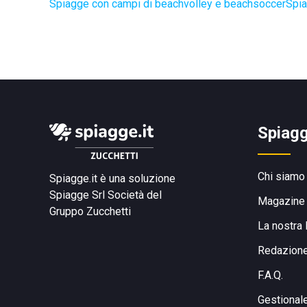
Spiagge con campi di beachvolley e beachsoccer
Spia
Spiagg
Chi siamo
Spiagge.it è una soluzione
Spiagge Srl
Società del
Magazine
Gruppo Zucchetti
La nostra 
Redazion
F.A.Q.
Gestional