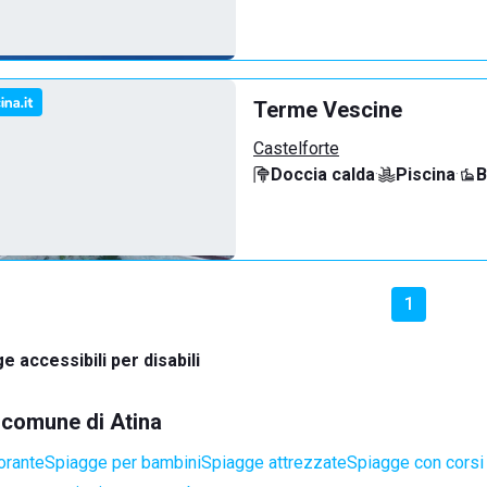
Terme Vescine
Castelforte
Doccia calda
·
Piscina
·
B
1
e accessibili per disabili
l comune di Atina
orante
Spiagge per bambini
Spiagge attrezzate
Spiagge con corsi 