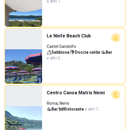
e altri 7…
Le Ninfe Beach Club
Castel Gandolfo
Sabbiosa
·
Doccia calda
·
Bar
·
e altri 5…
Centro Canoa Matrix Nemi
Roma, Nemi
Bar
·
Ristorante
·
e altri 7…