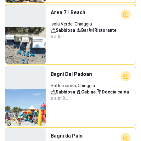
Area 71 Beach
Isola Verde, Chioggia
Sabbiosa
·
Bar
·
Ristorante
·
e altri 1…
Bagni Dal Padoan
Sottomarina, Chioggia
Sabbiosa
·
Cabine
·
Doccia calda
·
e altri 9…
Bagni da Palo