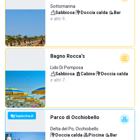
Sottomarina
Sabbiosa
·
Doccia calda
·
Bar
·
e altri 9…
Bagno Rocca's
Lido Di Pomposa
Sabbiosa
·
Cabine
·
Doccia calda
·
e altri 7…
Parco di Occhiobello
Delta del Po, Occhiobello
Doccia calda
·
Piscina
·
Bar
·