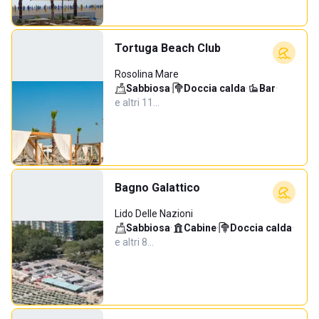
Tortuga Beach Club
Rosolina Mare
Sabbiosa
·
Doccia calda
·
Bar
·
e altri 11…
Bagno Galattico
Lido Delle Nazioni
Sabbiosa
·
Cabine
·
Doccia calda
·
e altri 8…