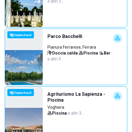
e altri 3…
Parco Bacchelli
Pianura Ferrarese, Ferrara
Doccia calda
·
Piscina
·
Bar
·
e altri 9…
Agriturismo La Sapienza -
Piscina
Voghiera
Piscina
·
e altri 3…