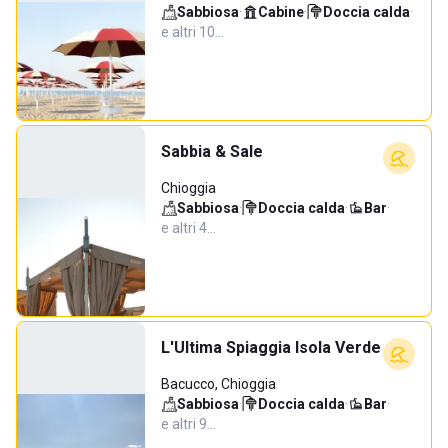
Sabbiosa
·
Cabine
·
Doccia calda
·
e altri 10…
Sabbia & Sale
Chioggia
Sabbiosa
·
Doccia calda
·
Bar
·
e altri 4…
L'Ultima Spiaggia Isola Verde
Bacucco, Chioggia
Sabbiosa
·
Doccia calda
·
Bar
·
e altri 9…