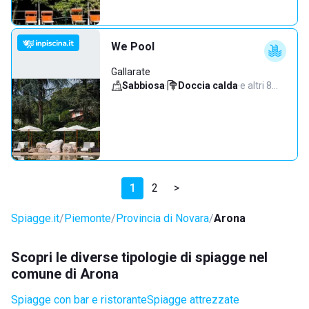
We Pool
Gallarate
Sabbiosa
·
Doccia calda
·
e altri 8…
1
2
>
Spiagge.it
Piemonte
Provincia di Novara
Arona
Scopri le diverse tipologie di spiagge nel
comune di Arona
Spiagge con bar e ristorante
Spiagge attrezzate