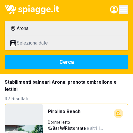
Arona
Seleziona date
Cerca
Stabilimenti balneari Arona: prenota ombrellone e
lettini
37 Risultati
Pirolino Beach
Dormelletto
Bar
·
Ristorante
·
e altri 1…