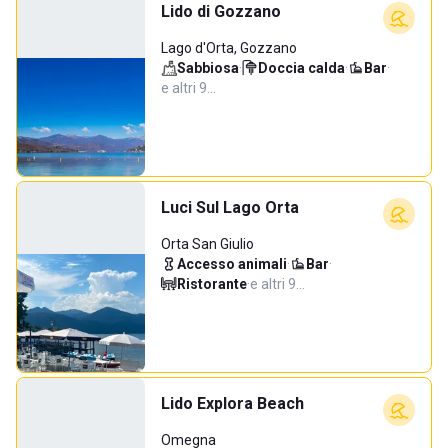
Lido di Gozzano
Lago d'Orta, Gozzano
Sabbiosa
·
Doccia calda
·
Bar
·
e altri 9…
Luci Sul Lago Orta
Orta San Giulio
Accesso animali
·
Bar
·
Ristorante
·
e altri 9…
Lido Explora Beach
Omegna