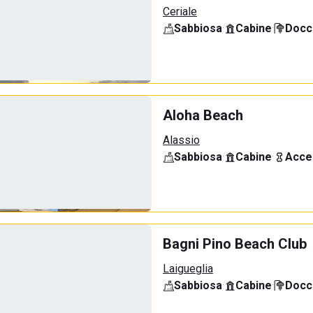
Ceriale
Sabbiosa
·
Cabine
·
Docci
Aloha Beach
Alassio
Sabbiosa
·
Cabine
·
Acce
Bagni Pino Beach Club
Laigueglia
Sabbiosa
·
Cabine
·
Docci