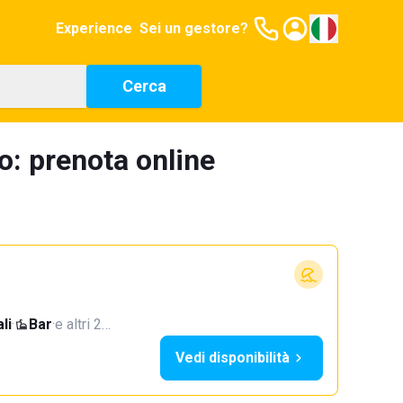
Experience
Sei un gestore?
Cerca
o: prenota online
li
·
Bar
·
e altri 2…
Vedi disponibilità