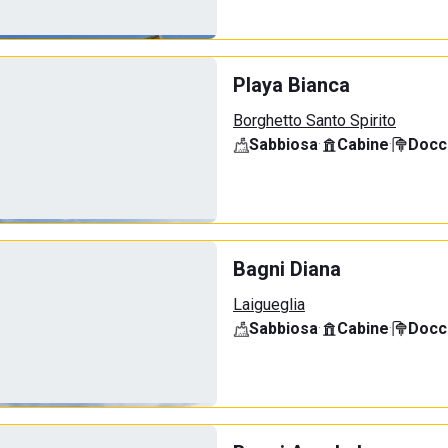
Playa Bianca
Borghetto Santo Spirito
Sabbiosa
·
Cabine
·
Docci
Bagni Diana
Laigueglia
Sabbiosa
·
Cabine
·
Docci