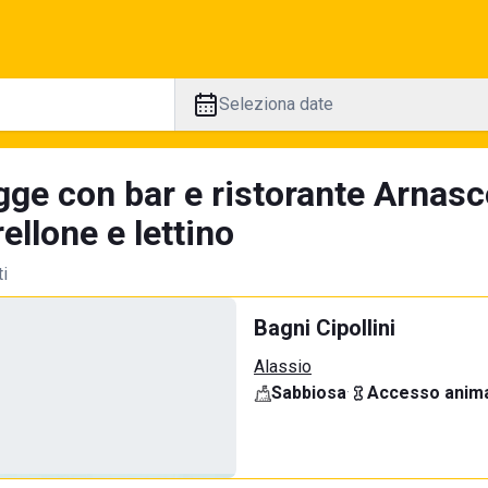
Seleziona date
gge con bar e ristorante Arnasc
llone e lettino
ti
Bagni Cipollini
Alassio
Sabbiosa
·
Accesso anima