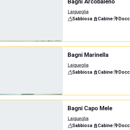
Bagni Arcobaleno
Laigueglia
Sabbiosa
·
Cabine
·
Docci
Bagni Marinella
Laigueglia
Sabbiosa
·
Cabine
·
Docci
Bagni Capo Mele
Laigueglia
Sabbiosa
·
Cabine
·
Docci