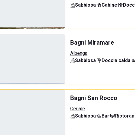
Sabbiosa
·
Cabine
·
Docci
Bagni Miramare
Albenga
Sabbiosa
·
Doccia calda
·
Bagni San Rocco
Ceriale
Sabbiosa
·
Bar
·
Ristoran