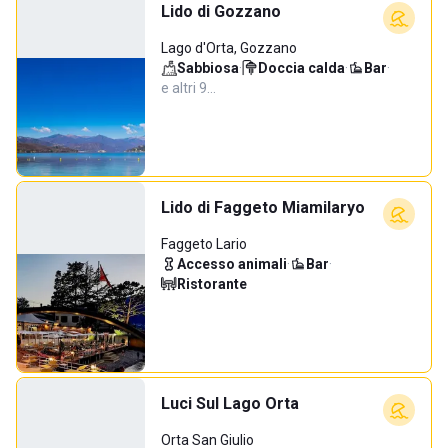
Lido di Gozzano
Lago d'Orta, Gozzano
Sabbiosa
·
Doccia calda
·
Bar
·
e altri 9…
Lido di Faggeto Miamilaryo
Faggeto Lario
Accesso animali
·
Bar
·
Ristorante
Luci Sul Lago Orta
Orta San Giulio