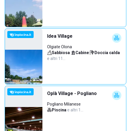
Idea Village
Olgiate Olona
Sabbiosa
·
Cabine
·
Doccia calda
·
e altri 11…
Oplà Village - Pogliano
Pogliano Milanese
Piscina
·
e altri 1…