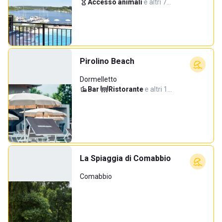
Accesso animali
·
e altri 7…
Pirolino Beach
Dormelletto
Bar
·
Ristorante
·
e altri 1…
La Spiaggia di Comabbio
Comabbio