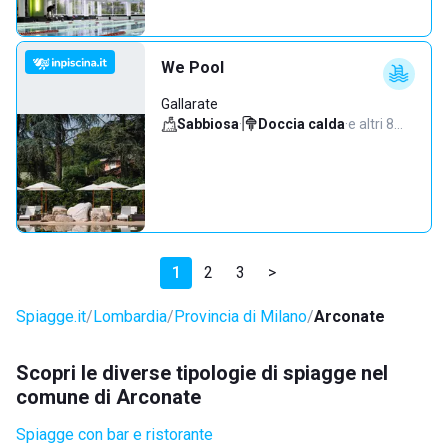
We Pool
Gallarate
Sabbiosa
·
Doccia calda
·
e altri 8…
1
2
3
>
Spiagge.it
Lombardia
Provincia di Milano
Arconate
Scopri le diverse tipologie di spiagge nel
comune di Arconate
Spiagge con bar e ristorante