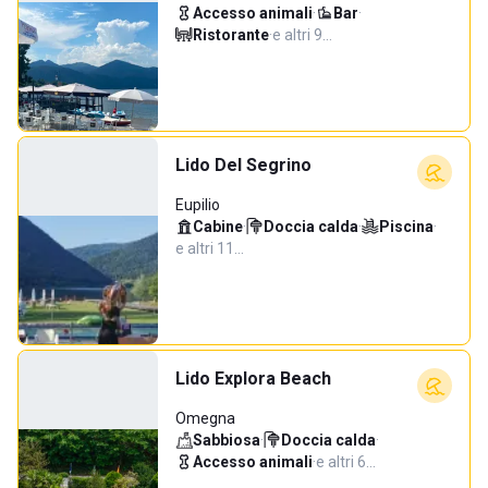
Accesso animali
·
Bar
·
Ristorante
·
e altri 9…
Lido Del Segrino
Eupilio
Cabine
·
Doccia calda
·
Piscina
·
e altri 11…
Lido Explora Beach
Omegna
Sabbiosa
·
Doccia calda
·
Accesso animali
·
e altri 6…