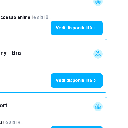
ccesso animali
·
e altri 8…
Vedi disponibilità
ny - Bra
Vedi disponibilità
ort
ar
·
e altri 9…