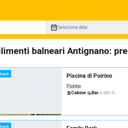
Seleziona date
limenti balneari Antignano: pre
Piscina di Poirino
Poirino
Cabine
·
Bar
·
e altri 6…