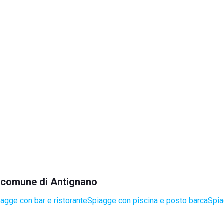
el comune di Antignano
agge con bar e ristorante
Spiagge con piscina e posto barca
Spia