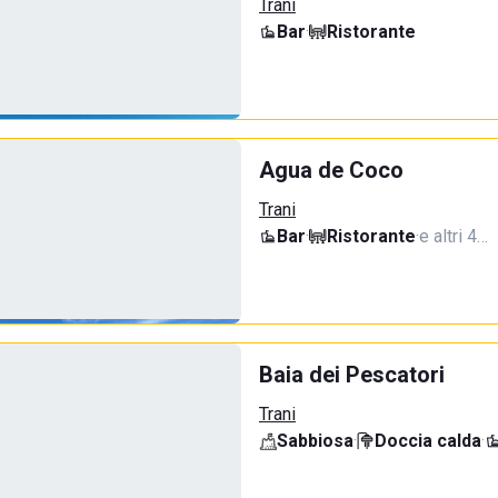
Trani
Bar
·
Ristorante
Agua de Coco
Trani
Bar
·
Ristorante
·
e altri 4…
Baia dei Pescatori
Trani
Sabbiosa
·
Doccia calda
·