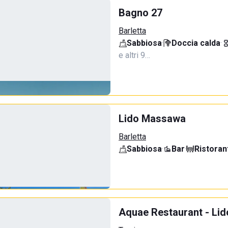
Bagno 27
Barletta
Sabbiosa
·
Doccia calda
·
e altri 9…
Lido Massawa
Barletta
Sabbiosa
·
Bar
·
Ristoran
Aquae Restaurant - Lid