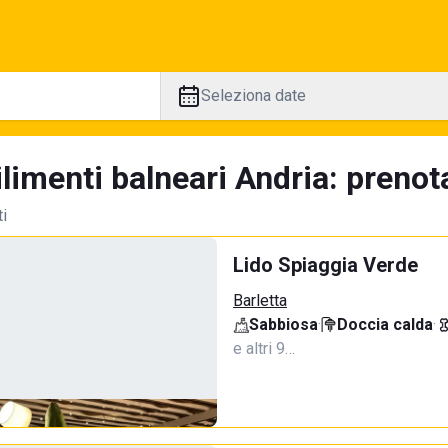
Seleziona date
limenti balneari Andria: prenota
ti
Lido Spiaggia Verde
Barletta
Sabbiosa
·
Doccia calda
·
e altri 9…