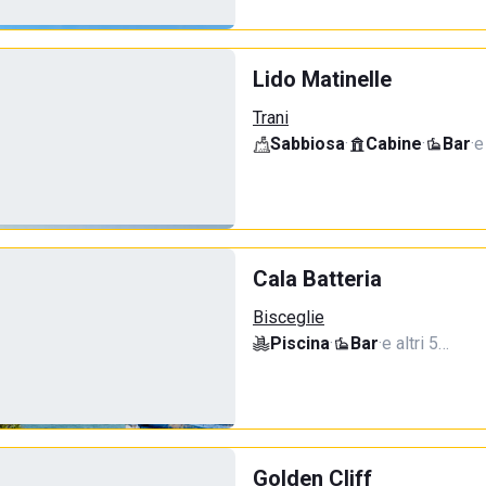
Lido Matinelle
Trani
Sabbiosa
·
Cabine
·
Bar
·
e
Cala Batteria
Bisceglie
Piscina
·
Bar
·
e altri 5…
Golden Cliff