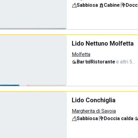
Sabbiosa
·
Cabine
·
Docci
Lido Nettuno Molfetta
Molfetta
Bar
·
Ristorante
·
e altri 5…
Lido Conchiglia
Margherita di Savoia
Sabbiosa
·
Doccia calda
·