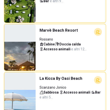
Bar
·
e altri 9…
Marvè Beach Resort
Rossano
Cabine
·
Doccia calda
·
Accesso animali
·
e altri 12…
La Kicca By Oasi Beach
Scanzano Jonico
Sabbiosa
·
Accesso animali
·
Bar
·
e altri 5…