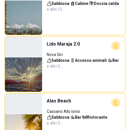
Sabbiosa
·
Cabine
·
Doccia calda
·
e altri 15…
Lido Maraja 2.0
Nova Siri
Sabbiosa
·
Accesso animali
·
Bar
·
e altri 5…
Alas Beach
Cassano Allo Ionio
Sabbiosa
·
Bar
·
Ristorante
·
e altri 5…