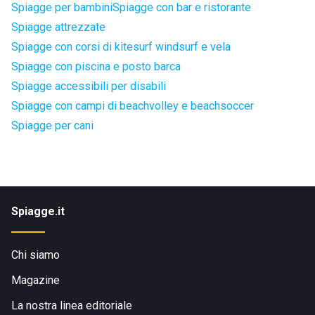
Spiagge per bambini
Spiagge con bar e ristorante
Spiagge attrezzate
Spiagge con corsi di kitesurf windsurf e vela
Spiagge con piscina e posto barca
Spiagge accessibili per disabili
Spiagge con campi di beachvolley e beachsoccer
Spiagge per cani
Spiagge.it
Chi siamo
Magazine
La nostra linea editoriale