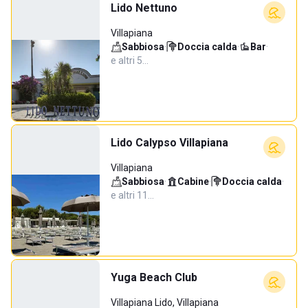
Lido Nettuno
Villapiana
Sabbiosa
·
Doccia calda
·
Bar
·
e altri 5…
Lido Calypso Villapiana
Villapiana
Sabbiosa
·
Cabine
·
Doccia calda
·
e altri 11…
Yuga Beach Club
Villapiana Lido, Villapiana