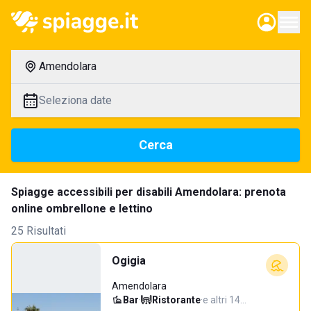
Amendolara
Seleziona date
Cerca
Spiagge accessibili per disabili Amendolara: prenota
online ombrellone e lettino
25 Risultati
Ogigia
Amendolara
Bar
·
Ristorante
·
e altri 14…