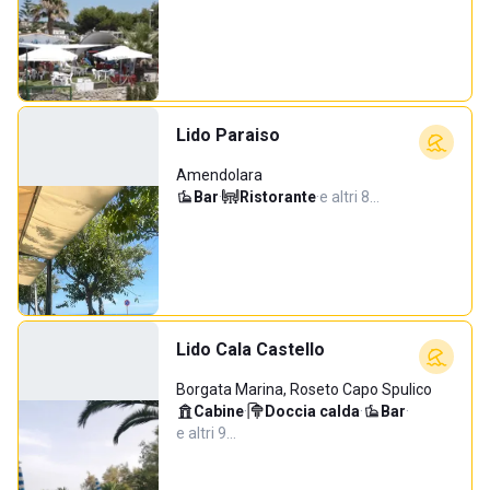
Lido Paraiso
Amendolara
Bar
·
Ristorante
·
e altri 8…
Lido Cala Castello
Borgata Marina, Roseto Capo Spulico
Cabine
·
Doccia calda
·
Bar
·
e altri 9…