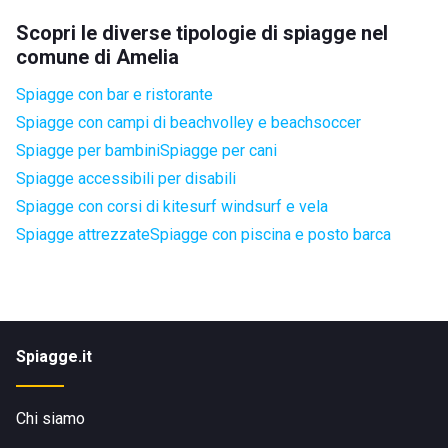
Scopri le diverse tipologie di spiagge nel
comune di Amelia
Spiagge con bar e ristorante
Spiagge con campi di beachvolley e beachsoccer
Spiagge per bambini
Spiagge per cani
Spiagge accessibili per disabili
Spiagge con corsi di kitesurf windsurf e vela
Spiagge attrezzate
Spiagge con piscina e posto barca
Spiagge.it
Chi siamo