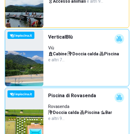
Accesso animali
·
e altri 9…
VerticalBlù
Viù
Cabine
·
Doccia calda
·
Piscina
·
e altri 7…
Piscina di Rovasenda
Rovasenda
Doccia calda
·
Piscina
·
Bar
·
e altri 9…