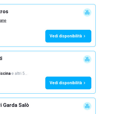
tros
zane
Vedi disponibilità
ti
iscina
·
e altri 5…
Vedi disponibilità
ri Garda Salò