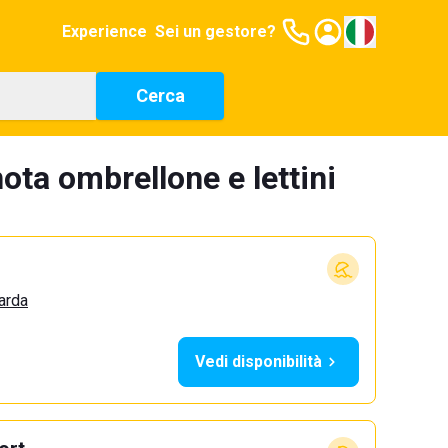
Experience
Sei un gestore?
Cerca
nota ombrellone e lettini
arda
Vedi disponibilità