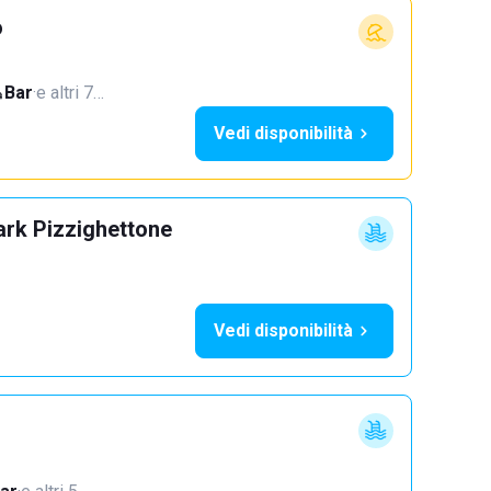
o
Bar
·
e altri 7…
Vedi disponibilità
ark Pizzighettone
Vedi disponibilità