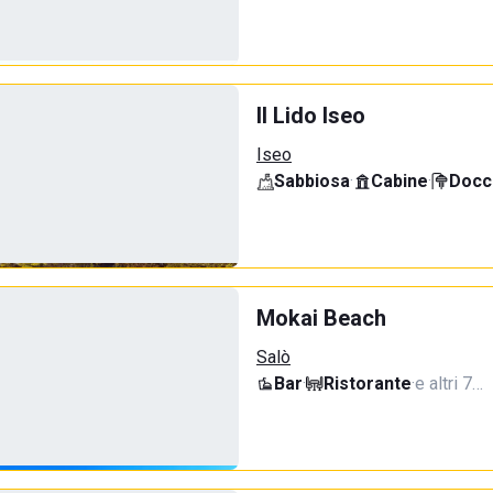
Il Lido Iseo
Iseo
Sabbiosa
·
Cabine
·
Docci
Mokai Beach
Salò
Bar
·
Ristorante
·
e altri 7…