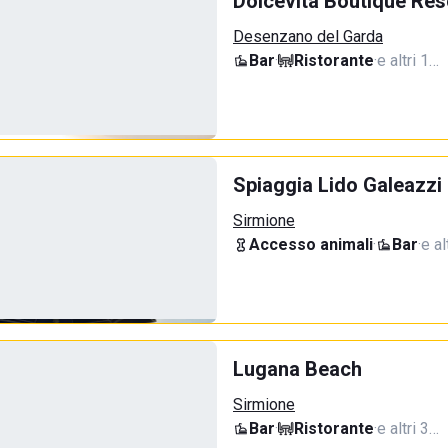
Dolcevita Boutique Res
Desenzano del Garda
Bar
·
Ristorante
·
e altri 1…
Spiaggia Lido Galeazzi
Sirmione
Accesso animali
·
Bar
·
e al
Lugana Beach
Sirmione
Bar
·
Ristorante
·
e altri 3…