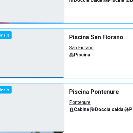
Doccia calda
·
Piscina
·
B
Piscina San Fiorano
San Fiorano
Piscina
Piscina Pontenure
Pontenure
Cabine
·
Doccia calda
·
P