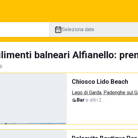
Seleziona date
limenti balneari Alfianello: pre
ti
Chiosco Lido Beach
Lago di Garda, Padenghe sul G
Bar
·
e altri 2…