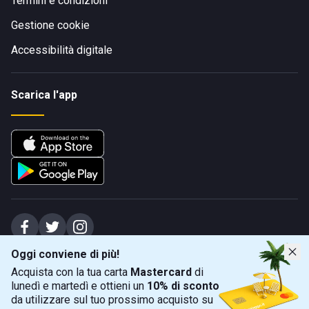
Termini e condizioni
Gestione cookie
Accessibilità digitale
Scarica l'app
Oggi conviene di più!
Spiagge Srl - Sede legale: Via Marecchiese 48, 47923 Rimini (RN), IT -
Acquista con la tua carta
Mastercard
di
capitale sociale Euro 31245,57 - Iscritta al registro delle imprese di Rimini
lunedì e martedì e ottieni un
10% di sconto
Sede operativa: Via Flaminia 180, 47924 Rimini (RN), IT
-
+39 0541 772375
-
info@spiagge.it
- p.i./c.f. 04536640404
da utilizzare sul tuo prossimo acquisto su