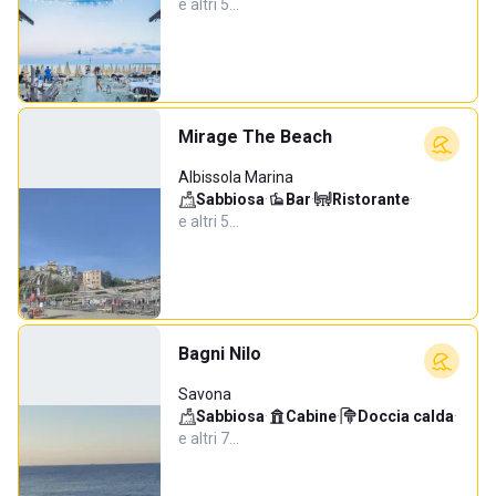
e altri 5…
Mirage The Beach
Albissola Marina
Sabbiosa
·
Bar
·
Ristorante
·
e altri 5…
Bagni Nilo
Savona
Sabbiosa
·
Cabine
·
Doccia calda
·
e altri 7…