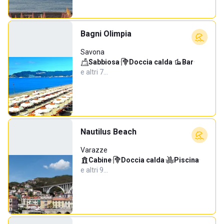
Bagni Olimpia
Savona
Sabbiosa
·
Doccia calda
·
Bar
·
e altri 7…
Nautilus Beach
Varazze
Cabine
·
Doccia calda
·
Piscina
·
e altri 9…