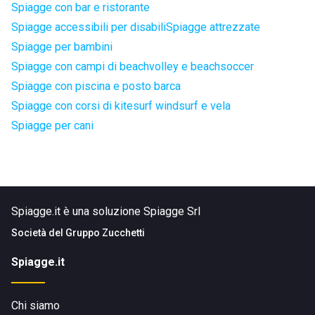
Spiagge con bar e ristorante
Spiagge accessibili per disabili
Spiagge attrezzate
Spiagge per bambini
Spiagge con campi di beachvolley e beachsoccer
Spiagge con piscina e posto barca
Spiagge con corsi di kitesurf windsurf e vela
Spiagge per cani
Spiagge.it è una soluzione Spiagge Srl
Società del
Gruppo Zucchetti
Spiagge.it
Chi siamo